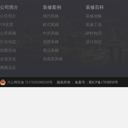
公司简介
装修案例
装修百科
公司简介
现代风格
装修攻略
VR实景
欧式风格
装修工地
公司新闻
中式风格
材料知识
行业动态
混搭风格
设计知识
优惠活动
美式风格
企业文化
东南亚风格
视频见证
川公网安备 51170202000320号
版权所有： 备案号：蜀ICP备17038950号