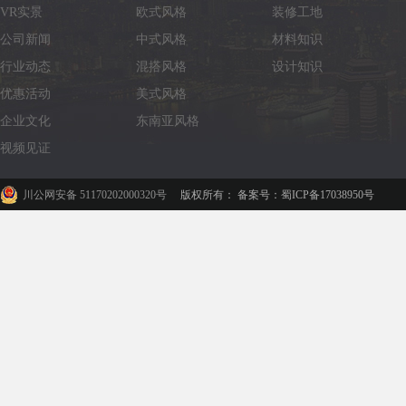
VR实景
欧式风格
装修工地
公司新闻
中式风格
材料知识
行业动态
混搭风格
设计知识
优惠活动
美式风格
企业文化
东南亚风格
视频见证
川公网安备 51170202000320号
版权所有： 备案号：蜀ICP备17038950号