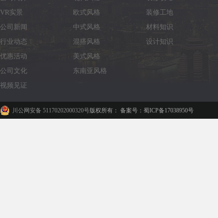
VR实景
欧式风格
装修工地
公司新闻
中式风格
材料知识
行业动态
混搭风格
设计知识
优惠活动
美式风格
公司文化
东南亚风格
视频见证
川公网安备 51170202000320号
版权所有： 备案号：蜀ICP备17038950号