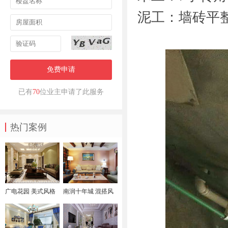
泥工：墙砖平整
免费申请
已有
70
位业主申请了此服务
热门案例
广电花园 美式风格
南润十年城 混搭风
格