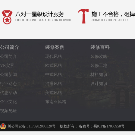
公司简介
装修案例
装修百科
公司简介
现代风格
装修攻略
VR实景
欧式风格
装修工地
公司新闻
中式风格
材料知识
行业动态
混搭风格
设计知识
优惠活动
美式风格
企业文化
东南亚风格
视频见证
川公网安备 51170202000320号
版权所有： 备案号：蜀ICP备17038950号