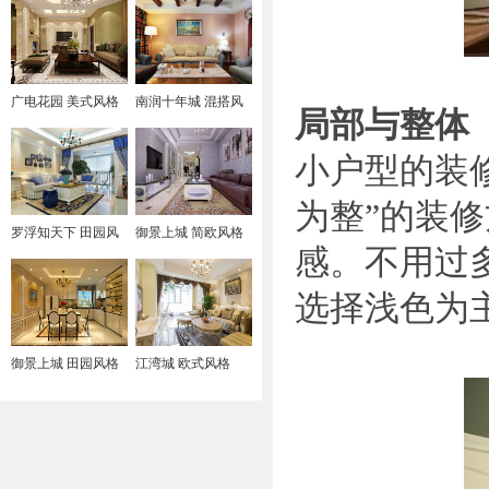
广电花园 美式风格
南润十年城 混搭风
局部与整体
格
小户型的装
为整”的装
罗浮知天下 田园风
御景上城 简欧风格
感。不用过
格
选择浅色为
御景上城 田园风格
江湾城 欧式风格